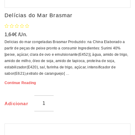
Delícias do Mar Brasmar
1,64
€
/Un.
Delicias do mar congeladas Brasmar Produzido: na China Elaborado a
partir de peças de peixe pronto a consumir Ingredientes: Surimi 40%
[peixe, açúcar, clara de ovo e emulsionante(E452)], àgua, amido de trigo,
amido de milho, óleo de soja, amido de tapioca, proteína de soja,
estabilizador(E420), sal, farinha de trigo, açúcar, intensificador de
sabor(E621),extrato de caranguejo[ …
Delícias
Continue Reading
Do
Mar
Brasmar
Adicionar