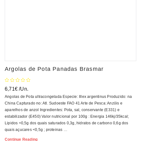
Argolas de Pota Panadas Brasmar
6,71
€
/Un.
Angolas de Pota ultracongelada Especie: Illex argentinus Produzido: na
China Capturado no: Atl. Sudoeste FAO 41 Arte de Pesca: Anzóis e
aparelhos de anzol Ingredientes: Pota, sal, conservante (E331) e
estabilizador (E450) Valor nutricional por 100g : Energia 146kj/35kcal;
Lipidos <0,5g dos quais saturados 0,3g, hidratos de carbono 0,6g dos
quais açucares <0,5g ; proteinas …
Argolas
Continue Reading