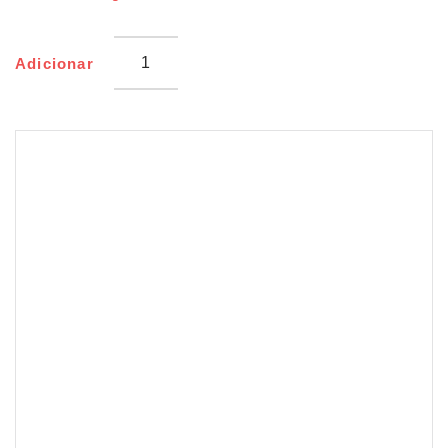
De
Pota
Panadas
Adicionar
Brasmar