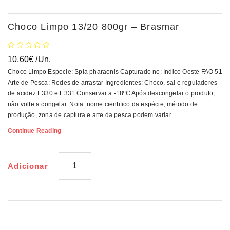
Choco Limpo 13/20 800gr – Brasmar
10,60
€
/Un.
Choco Limpo Especie: Spia pharaonis Capturado no: Indico Oeste FAO 51
Arte de Pesca: Redes de arrastar Ingredientes: Choco, sal e reguladores
de acidez E330 e E331 Conservar a -18ºC Após descongelar o produto,
não volte a congelar. Nota: nome cientifico da espécie, método de
produção, zona de captura e arte da pesca podem variar …
Choco
Continue Reading
Limpo
13/20
800gr
Adicionar
–
Brasmar