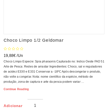
Choco Limpo 1/2 Geldomar
19,88
€
/Un
Choco Limpo Especie: Spia pharaonis Capturado no: Indico Oeste FAO 51
Arte de Pesca: Redes de arrastar Ingredientes: Choco, sal e reguladores
de acidez E330 e E331 Conservar a -18ºC Após descongelar o produto,
não volte a congelar. Nota: nome cientifico da espécie, método de
produção, zona de captura e arte da pesca podem variar …
Choco
Continue Reading
Limpo
1/2
Geldomar
Adicionar