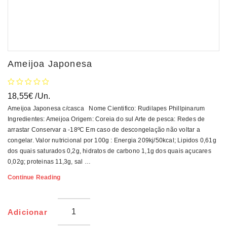
Ameijoa Japonesa
18,55
€
/Un.
Ameijoa Japonesa c/casca Nome Cientifico: Rudilapes Phillpinarum
Ingredientes: Ameijoa Origem: Coreia do sul Arte de pesca: Redes de
arrastar Conservar a -18ºC Em caso de descongelação não voltar a
congelar. Valor nutricional por 100g : Energia 209kj/50kcal; Lipidos 0,61g
dos quais saturados 0,2g, hidratos de carbono 1,1g dos quais açucares
0,02g; proteinas 11,3g, sal …
Ameijoa
Continue Reading
Japonesa
Adicionar