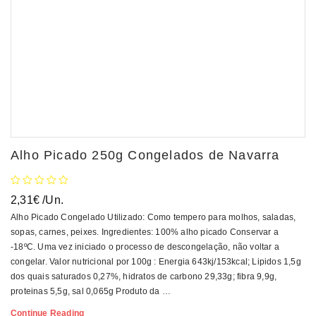
Alho Picado 250g Congelados de Navarra
2,31
€
/Un.
Alho Picado Congelado Utilizado: Como tempero para molhos, saladas,
sopas, carnes, peixes. Ingredientes: 100% alho picado Conservar a
-18ºC. Uma vez iniciado o processo de descongelação, não voltar a
congelar. Valor nutricional por 100g : Energia 643kj/153kcal; Lipidos 1,5g
dos quais saturados 0,27%, hidratos de carbono 29,33g; fibra 9,9g,
proteinas 5,5g, sal 0,065g Produto da …
Alho
Continue Reading