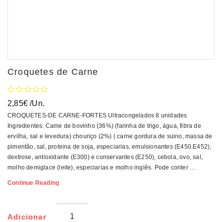
Croquetes de Carne
2,85
€
/Un.
CROQUETES-DE CARNE-FORTES Ultracongelados 8 unidades
Ingredientes: Came de bovinho (36%) (farinha de trigo, água, fibra de
ervilha, sal e levedura) chouriço (2%) ( carne gordura de suino, massa de
pimentão, sal, proteina de soja, especiarias, emulsionantes (E450.E452),
dextrose, antioxidante (E300) e conservantes (E250), cebola, ovo, sal,
molho demiglace (leite), especiarias e molho inglês. Pode conter …
Croquetes
Continue Reading
De
Carne
Adicionar