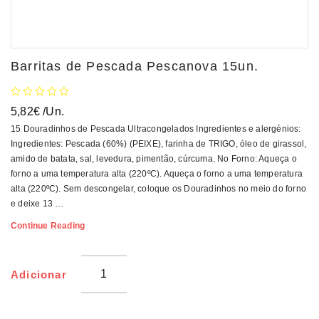
Barritas de Pescada Pescanova 15un.
5,82
€
/Un.
15 Douradinhos de Pescada Ultracongelados Ingredientes e alergénios:
Ingredientes: Pescada (60%) (PEIXE), farinha de TRIGO, óleo de girassol,
amido de batata, sal, levedura, pimentão, cúrcuma. No Forno: Aqueça o
forno a uma temperatura alta (220ºC). Aqueça o forno a uma temperatura
alta (220ºC). Sem descongelar, coloque os Douradinhos no meio do forno
e deixe 13 …
Barritas
Continue Reading
De
Pescada
Pescanova
Adicionar
15un.