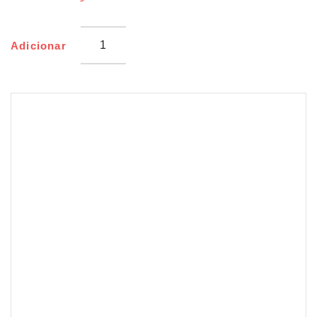
Picado
250g
Congelados
Adicionar
De
Navarra