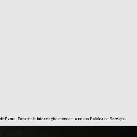
COMER
ão a gosto!
Depois de preparada e cozinhada a sua refeição
saboreie à mesa os nossos produtos regionais de
qualidade
 de Évora. Para mais informação consulte a nossa
Política de Serviços
.