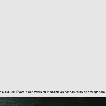
RECEBER
COZINHAR
a é gratuito! Insira a sua morada e
Prepare e cozinhe a sua refeiç
produtos em casa sem qualquer custo
cional na zona de Évora
s a 15€, em Évora e Canaviais ou mediante as nossas rotas de entrega fora