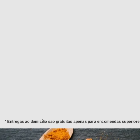
Custo de entreg
ESCOLHER
receba os seus 
Os nosso produtos são seleccionados de acordo com
adi
padrões de qualidade. Escolha os que pretende e
adicione ao seu carrinho
*
Entregas ao domicílio são gratuitas apenas para encomendas superiore