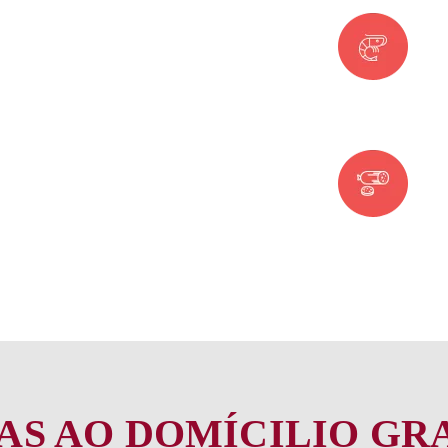
dade, a Montra Alentejana escolhe os
erências, desde os produtores até à
ODUTOS
S AO DOMÍCILIO GR