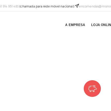
51 914 951 483
(chamada para rede móvel nacional)
encomendas@montra
A EMPRESA
LOJA ONLI
RODUTOS
Qualidade