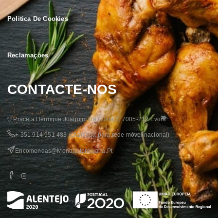
Politica De Cookies
Reclamações
CONTACTE-NOS
Praceta Henrique Joaquim Da Costa 3, 7005-212 Évora
+ 351 914 951 483
(chamada para rede móvel nacional)
Encomendas@montraalentejana.pt