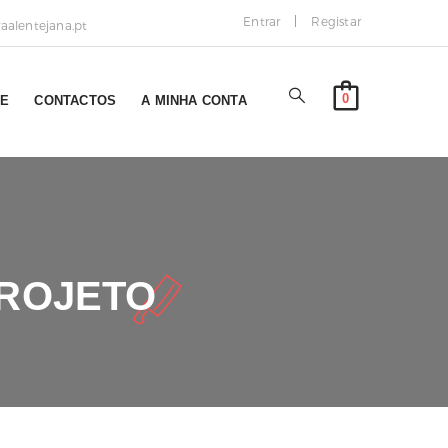
Entrar
Registar
alentejana.pt
0
NE
CONTACTOS
A MINHA CONTA
PROJETO