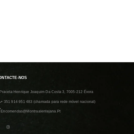
ONTACTE-NOS
Praceta Henrique Joaquim Da Costa 3, 7005-212 Évora
+ 351 914 951 483
(chamada para rede móvel nacional)
Encomendas@montraalentejana.pt