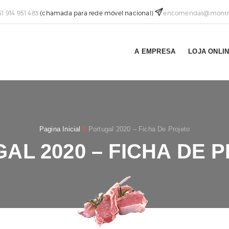
51 914 951 483
(chamada para rede móvel nacional)
encomendas@montra
A EMPRESA
LOJA ONLI
Pagina Inicial
Portugal 2020 – Ficha De Projeto
AL 2020 – FICHA DE 