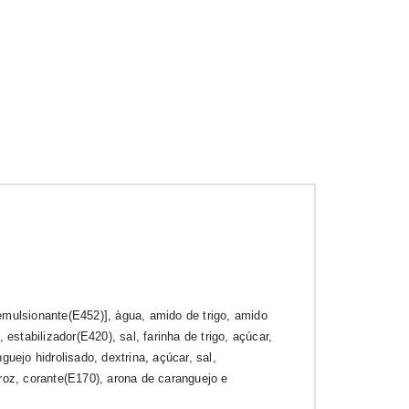
emulsionante(E452)], àgua, amido de trigo, amido
 estabilizador(E420), sal, farinha de trigo, açúcar,
guejo hidrolisado, dextrina, açúcar, sal,
roz, corante(E170), arona de caranguejo e