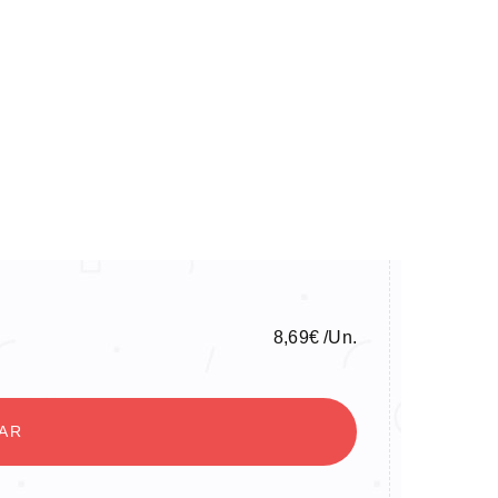
8,69
€
/Un.
NAR