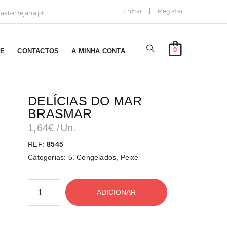
Entrar
Registar
alentejana.pt
0
NE
CONTACTOS
A MINHA CONTA
DELÍCIAS DO MAR
BRASMAR
1,64
€
/Un.
REF:
8545
Categorias:
5. Congelados
,
Peixe
ADICIONAR