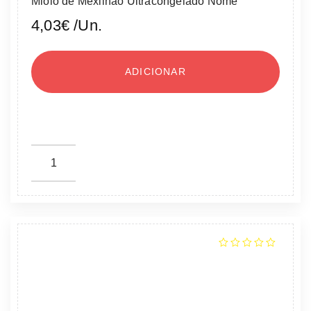
Miolo de Mexilhão Ultracongelado Nome
4,03
€
/Un.
ADICIONAR