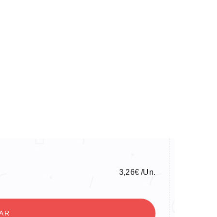
3,26
€
/Un.
NAR