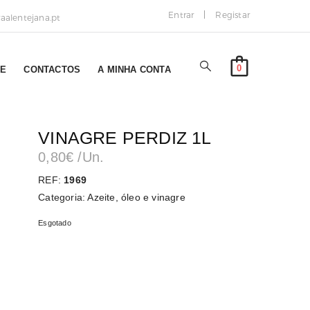
Entrar
Registar
alentejana.pt
0
NE
CONTACTOS
A MINHA CONTA
VINAGRE PERDIZ 1L
0,80
€
/Un.
REF:
1969
Categoria:
Azeite, óleo e vinagre
Esgotado