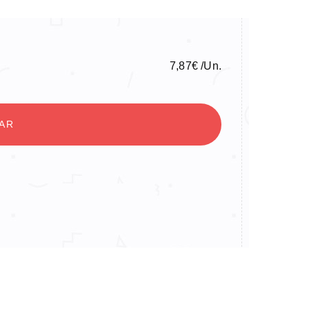
7,87
€
/Un.
NAR