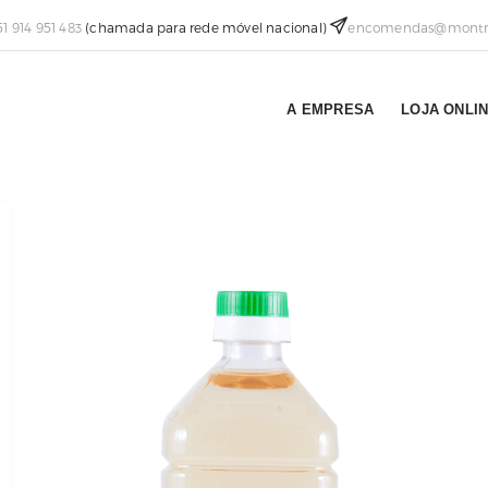
51 914 951 483
(chamada para rede móvel nacional)
encomendas@montra
A EMPRESA
LOJA ONLI