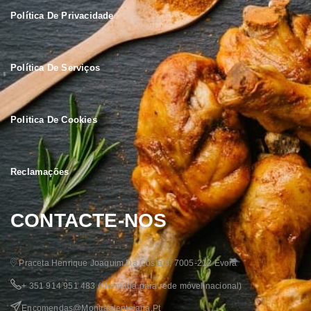
Política De Privacidade
Política De Serviços
Politica De Cookies
Reclamações
CONTACTE-NOS
Praceta Henrique Joaquim Da Costa 3, 7005-212 Évora
+ 351 914 951 483
(chamada para rede móvel nacional)
Encomendas@montraalentejana.pt