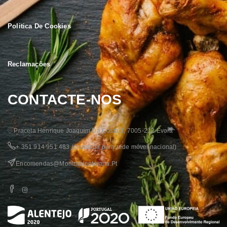
Politica De Cookies
Reclamações
CONTACTE-NOS
Praceta Henrique Joaquim Da Costa 3, 7005-212 Évora
+ 351 914 951 483
(chamada para rede móvel nacional)
Encomendas@montraalentejana.pt