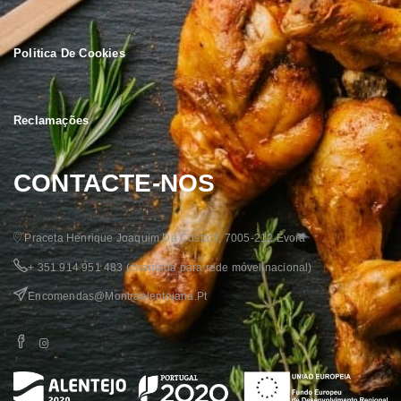
Politica De Cookies
Reclamações
CONTACTE-NOS
Praceta Henrique Joaquim Da Costa 3, 7005-212 Évora
+ 351 914 951 483
(chamada para rede móvel nacional)
Encomendas@montraalentejana.pt