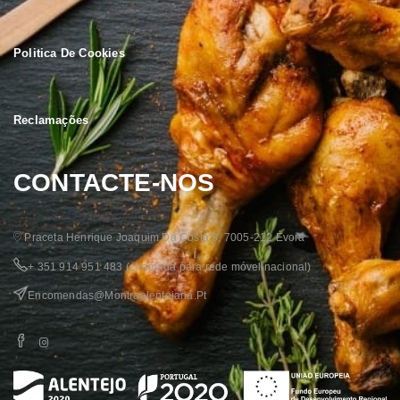
Politica De Cookies
Reclamações
CONTACTE-NOS
Praceta Henrique Joaquim Da Costa 3, 7005-212 Évora
+ 351 914 951 483
(chamada para rede móvel nacional)
Encomendas@montraalentejana.pt