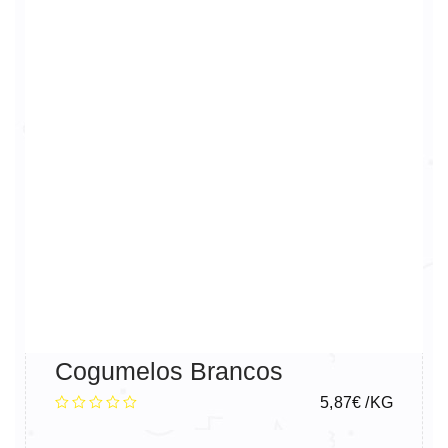
Cogumelos Brancos
5,87
€
/KG