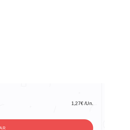
1,27
€
/Un.
NAR