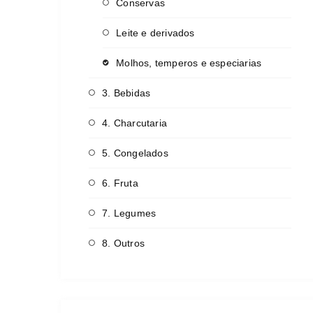
Conservas
Leite e derivados
Molhos, temperos e especiarias
3. Bebidas
4. Charcutaria
5. Congelados
6. Fruta
7. Legumes
8. Outros