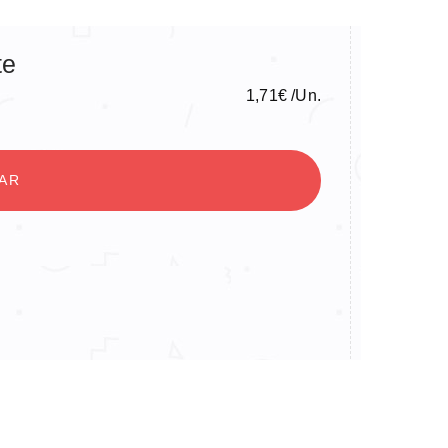
te
1,71
€
/Un.
NAR