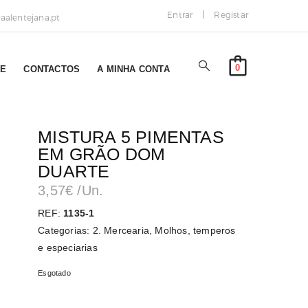
Entrar
Registar
alentejana.pt
0
NE
CONTACTOS
A MINHA CONTA
MISTURA 5 PIMENTAS
EM GRÃO DOM
DUARTE
3,57
€
/Un.
REF:
1135-1
Categorias:
2. Mercearia
,
Molhos, temperos
e especiarias
Esgotado