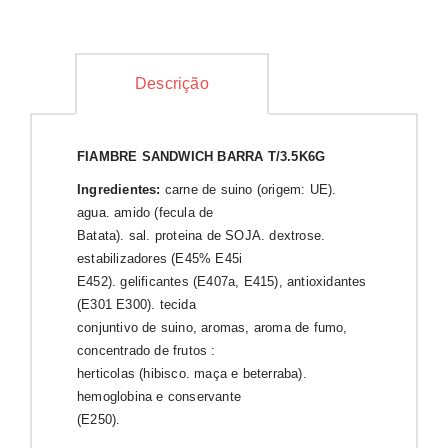
Descrição
FIAMBRE SANDWICH BARRA T/3.5K6G
Ingredientes:
carne de suino (origem: UE).
agua. amido (fecula de
Batata). sal. proteina de SOJA. dextrose.
estabilizadores (E45% E45i
E452). gelificantes (E407a, E415), antioxidantes
(E301 E300). tecida
conjuntivo de suino, aromas, aroma de fumo,
concentrado de frutos :
herticolas (hibisco. maça e beterraba).
hemoglobina e conservante
(E250).