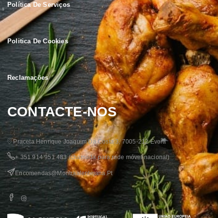
Política De Serviços
Politica De Cookies
Reclamações
CONTACTE-NOS
Praceta Henrique Joaquim Da Costa 3, 7005-212 Évora
+ 351 914 951 483
(chamada para rede móvel nacional)
Encomendas@montraalentejana.pt