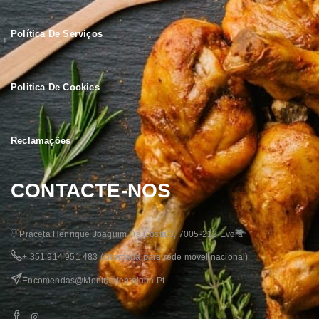
Política De Serviços
Politica De Cookies
Reclamações
CONTACTE-NOS
Praceta Henrique Joaquim Da Costa 3, 7005-212 Évora
+ 351 914 951 483
(chamada para rede móvel nacional)
Encomendas@montraalentejana.pt